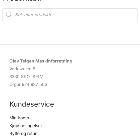
P
r
o
d
u
c
t
s
s
e
a
r
c
Olav Teigen Maskinforretning
h
Verksveien 8
3330 SKOTSELV
Orgnr 974 987 503
Kundeservice
Min konto
Kjøpsbetingelser
Bytte og retur