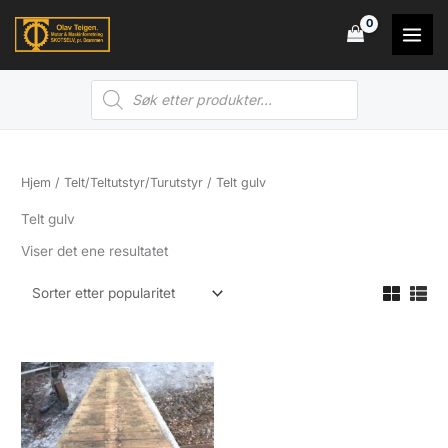
Hopp
rett
til
Products
innholdet
search
Hjem
/
Telt/Teltutstyr/Turutstyr
/ Telt gulv
Telt gulv
Viser det ene resultatet