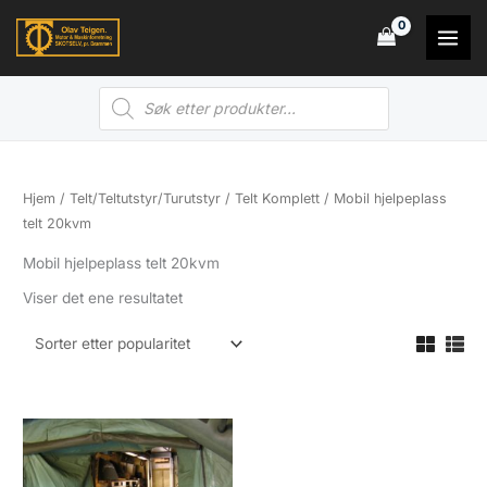
Hopp
rett
til
Products
innholdet
search
Hjem
/
Telt/Teltutstyr/Turutstyr
/
Telt Komplett
/ Mobil hjelpeplass
telt 20kvm
Mobil hjelpeplass telt 20kvm
Viser det ene resultatet