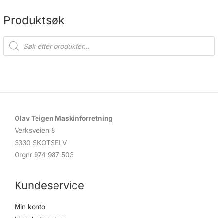
Produktsøk
P
r
o
d
u
c
t
s
s
e
a
r
c
Olav Teigen Maskinforretning
h
Verksveien 8
3330 SKOTSELV
Orgnr 974 987 503
Kundeservice
Min konto