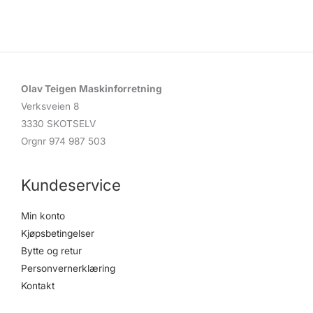
d
u
c
t
s
s
e
a
r
c
Olav Teigen Maskinforretning
h
Verksveien 8
3330 SKOTSELV
Orgnr 974 987 503
Kundeservice
Min konto
Kjøpsbetingelser
Bytte og retur
Personvernerklæring
Kontakt