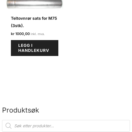
Teltovnrør sats for M75
(3stk).
kr
1000,00
LEGG I
HANDLEKURV
Produktsøk
P
r
o