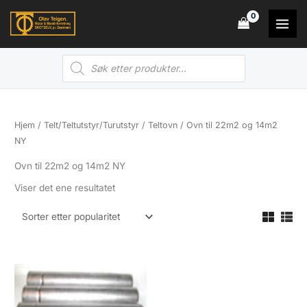
Hopp
rett
til
Products
innholdet
search
Hjem
/
Telt/Teltutstyr/Turutstyr
/
Teltovn
/ Ovn til 22m2 og 14m2
NY
Ovn til 22m2 og 14m2 NY
Viser det ene resultatet