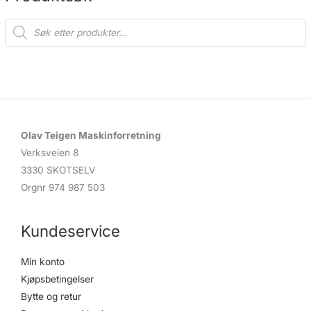
P
r
o
d
u
c
t
s
s
e
a
r
c
Olav Teigen Maskinforretning
h
Verksveien 8
3330 SKOTSELV
Orgnr 974 987 503
Kundeservice
Min konto
Kjøpsbetingelser
Bytte og retur