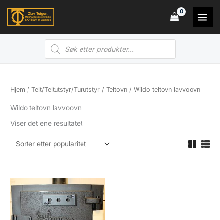
Hopp
rett
til
Products
innholdet
search
Hjem
/
Telt/Teltutstyr/Turutstyr
/
Teltovn
/ Wildo teltovn lavvoovn
Wildo teltovn lavvoovn
Viser det ene resultatet