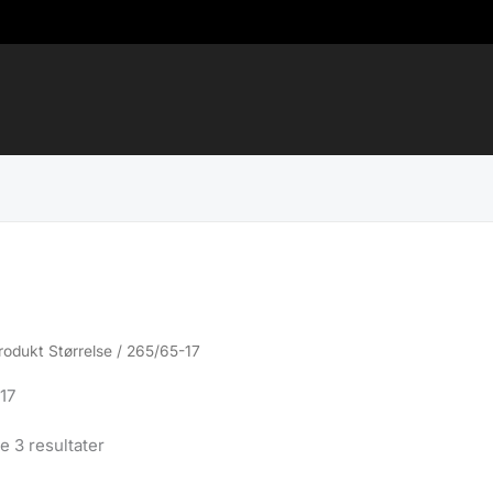
rodukt Størrelse / 265/65-17
17
Sortert
le 3 resultater
etter
propularitet