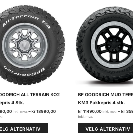
OODRICH ALL TERRAIN KO2
BF GOODRICH MUD TER
pris 4 Stk.
KM3 Pakkepris 4 stk.
90,00
–
kr
18990,00
kr
11490,00
–
kr
35
Prisområde:
Prisområde:
kr 11490,00
kr 11490,00
Dette
til
til
ELG ALTERNATIV
VELG ALTERNATIV
kr 18990,00
kr 35990,00
produktet