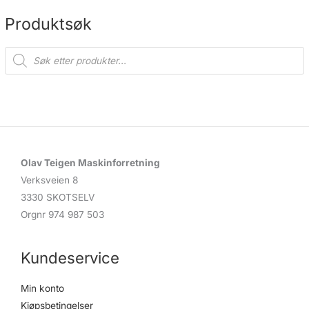
på
på
produktsiden
produ
Produktsøk
P
r
o
d
u
c
t
s
s
e
a
r
c
Olav Teigen Maskinforretning
h
Verksveien 8
3330 SKOTSELV
Orgnr 974 987 503
Kundeservice
Min konto
Kjøpsbetingelser