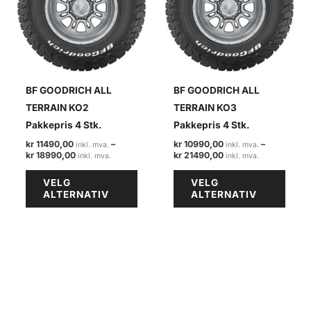
BF GOODRICH ALL
BF GOODRICH ALL
TERRAIN KO2
TERRAIN KO3
Pakkepris 4 Stk.
Pakkepris 4 Stk.
kr
11490,00
–
kr
10990,00
–
Prisområde:
Prisområde:
kr
18990,00
kr
21490,00
kr 11490,00
kr 10990,00
Dette
Dette
til
til
VELG
VELG
kr 18990,00
kr 21490,00
produktet
produ
ALTERNATIV
ALTERNATIV
har
har
flere
flere
varianter.
varian
Alternativene
Alter
kan
kan
velges
velge