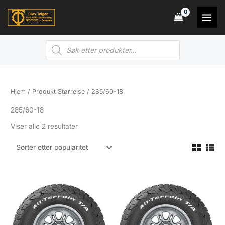
Hopp
rett
til
Products
innholdet
search
Hjem
/ Produkt Størrelse / 285/60-18
285/60-18
Sortert
Viser alle 2 resultater
etter
propularitet