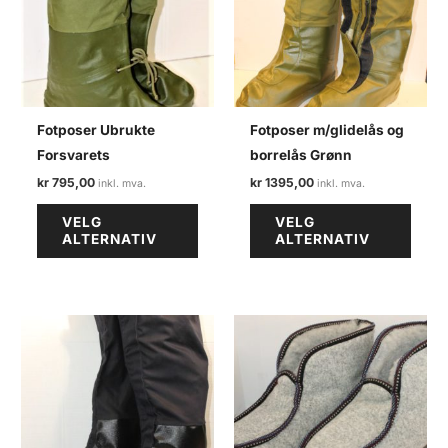
Fotposer Ubrukte
Fotposer m/glidelås og
Forsvarets
borrelås Grønn
kr
795,00
kr
1395,00
Dette
Dette
VELG
VELG
produktet
produ
ALTERNATIV
ALTERNATIV
har
har
flere
flere
varianter.
varian
Alternativene
Alter
kan
kan
velges
velge
på
på
produktsiden
produ