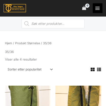
Hopp
rett
til
Products
innholdet
search
Hjem
/ Produkt Størrelse / 35/36
35/36
Sortert
Viser alle 4 resultater
etter
propularitet