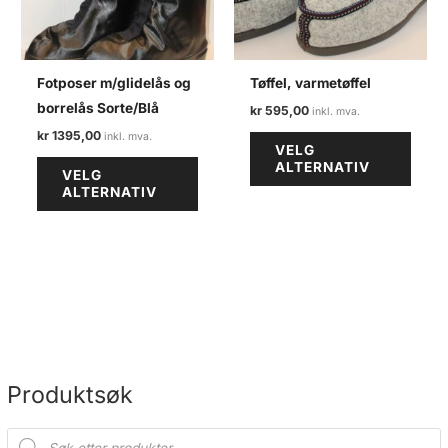
Fotposer m/glidelås og
Tøffel, varmetøffel
borrelås Sorte/Blå
kr
595,00
kr
1395,00
Dette
VELG
Dette
produ
ALTERNATIV
VELG
produktet
har
ALTERNATIV
har
flere
flere
varian
varianter.
Alter
Alternativene
kan
kan
velge
velges
på
på
produ
produktsiden
Produktsøk
P
r