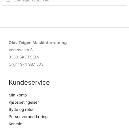
o
d
u
c
t
s
s
e
a
r
c
Olav Teigen Maskinforretning
h
Verksveien 8
3330 SKOTSELV
Orgnr 974 987 503
Kundeservice
Min konto
Kjøpsbetingelser
Bytte og retur
Personvernerklæring
Kontakt