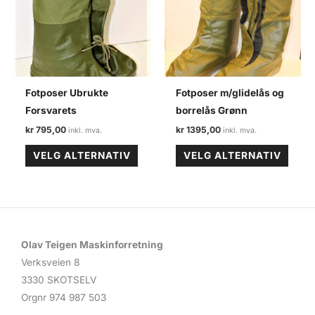
Fotposer Ubrukte
Fotposer m/glidelås og
Forsvarets
borrelås Grønn
kr
795,00
kr
1395,00
Dette
Dette
VELG ALTERNATIV
VELG ALTERNATIV
produktet
produ
har
har
flere
flere
varianter.
varian
Alternativene
Altern
Olav Teigen Maskinforretning
kan
kan
Verksveien 8
velges
velge
3330 SKOTSELV
på
på
Orgnr 974 987 503
produktsiden
produ