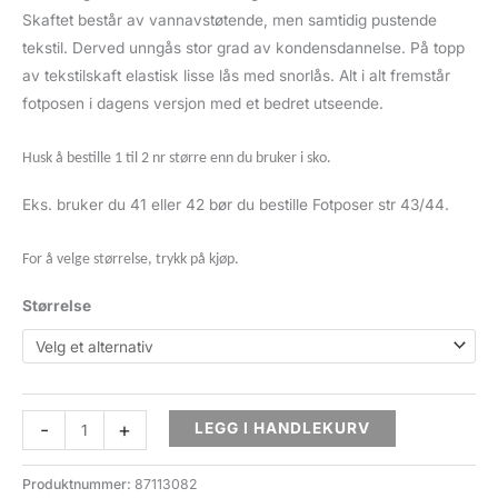
Skaftet består av vannavstøtende, men samtidig pustende
tekstil. Derved unngås stor grad av kondensdannelse. På topp
av tekstilskaft elastisk lisse lås med snorlås. Alt i alt fremstår
fotposen i dagens versjon med et bedret utseende.
Husk å bestille 1 til 2 nr større enn du bruker i sko.
Eks. bruker du 41 eller 42 bør du bestille Fotposer str 43/44.
For å velge størrelse, trykk på kjøp.
Størrelse
Fotposer
-
+
LEGG I HANDLEKURV
m/glidelås
og
Produktnummer:
87113082