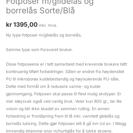
Fotposer m/glidelås og
borrelås Sorte/Blå
kr
1395,00
inkl. mva.
Ny type fotposer m/glidelås og borrelås.
Samme type som Forsvaret bruker.
Disse fotposeene er i tett samarbeid med krevende brukere blitt
kontinuerlig tilført forbedringer. Sålen er endret fra høydensitet
PU til mikroporøs kuldebestandig og høyisolerende PU-såle.
Dette med formål om å redusere varme- og kulde
gjennomgang. Fotposen skal passe til flest mulig skotyper. Er
mer støysvak også ved vanlig bruk. Veier kun 800 gr., tar lite
volum og blir ikke skadet av sammen rulling. En annen
forbedring er frontåpning frem til tå inkl. vanntett glidelås og
borrelås lukking. Dette gjør fotposen lett å gå inn-/ut av. I tillegg
innvendig stramme-snor m/hurtiglås for å lukke skoene.