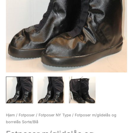
Hjem
/
Fotposer
/
Fotposer NY Type
/ Fotposer m/glidelås og
borrelås Sorte/Blå