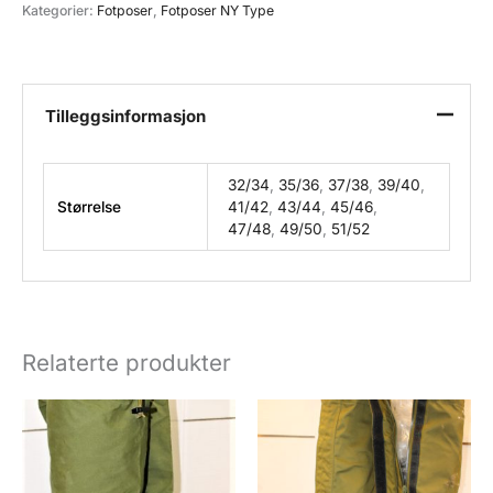
borrelås
Kategorier:
Fotposer
,
Fotposer NY Type
Sorte/Blå
antall
Tilleggsinformasjon
32/34
,
35/36
,
37/38
,
39/40
,
Størrelse
41/42
,
43/44
,
45/46
,
47/48
,
49/50
,
51/52
Relaterte produkter