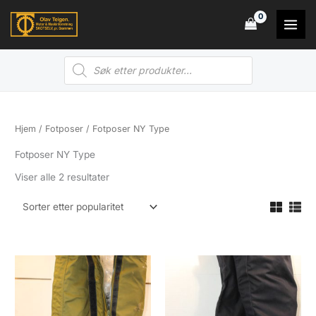
Hopp
rett
til
Products
innholdet
search
Hjem
/
Fotposer
/ Fotposer NY Type
Fotposer NY Type
Sortert
Viser alle 2 resultater
etter
propularitet