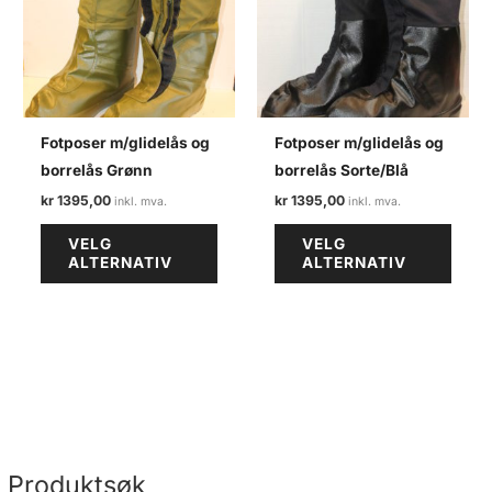
Fotposer m/glidelås og
Fotposer m/glidelås og
borrelås Grønn
borrelås Sorte/Blå
kr
1395,00
kr
1395,00
Dette
Dette
VELG
VELG
produktet
produ
ALTERNATIV
ALTERNATIV
har
har
flere
flere
varianter.
varian
Alternativene
Alter
kan
kan
velges
velge
på
på
produktsiden
produ
Produktsøk