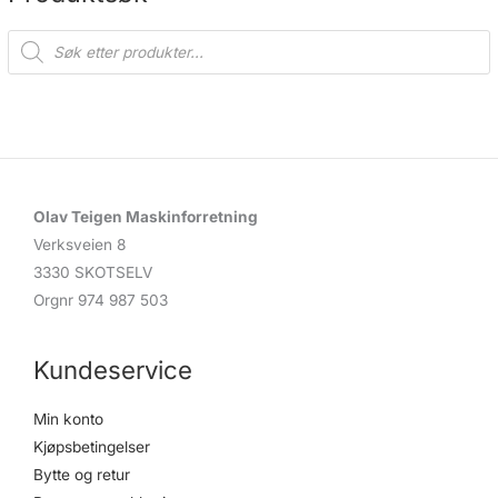
P
r
o
d
u
c
t
s
s
e
a
r
c
Olav Teigen Maskinforretning
h
Verksveien 8
3330 SKOTSELV
Orgnr 974 987 503
Kundeservice
Min konto
Kjøpsbetingelser
Bytte og retur