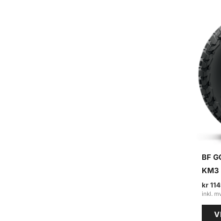
e
a
r
c
h
BF G
KM3 
kr
114
V