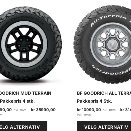
OODRICH MUD TERRAIN
BF GOODRICH ALL TERR
Pakkepris 4 stk.
Pakkepris 4 Stk.
90,00
–
kr
35990,00
kr
10990,00
–
kr
31
Prisområde:
Prisområde:
kr 11490,00
kr 10990,00
Dette
til
til
ELG ALTERNATIV
VELG ALTERNATIV
kr 35990,00
kr 31490,00
produktet