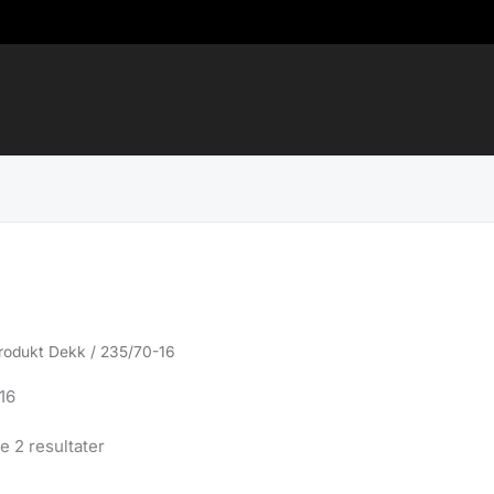
rodukt Dekk / 235/70-16
16
Sortert
le 2 resultater
etter
propularitet