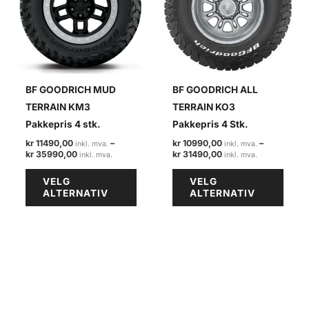
BF GOODRICH MUD
BF GOODRICH ALL
TERRAIN KM3
TERRAIN KO3
Pakkepris 4 stk.
Pakkepris 4 Stk.
kr
11490,00
–
kr
10990,00
–
Prisområde:
Prisområde:
kr
35990,00
kr
31490,00
kr 11490,00
kr 10990,00
Dette
Dette
til
til
VELG
VELG
kr 35990,00
kr 31490,00
produktet
produ
ALTERNATIV
ALTERNATIV
har
har
flere
flere
varianter.
varian
Alternativene
Alter
kan
kan
velges
velge