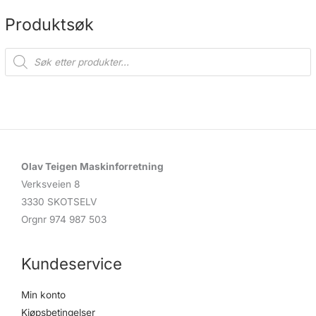
på
på
produktsiden
produ
Produktsøk
P
r
o
d
u
c
t
s
s
e
a
r
c
Olav Teigen Maskinforretning
h
Verksveien 8
3330 SKOTSELV
Orgnr 974 987 503
Kundeservice
Min konto
Kjøpsbetingelser