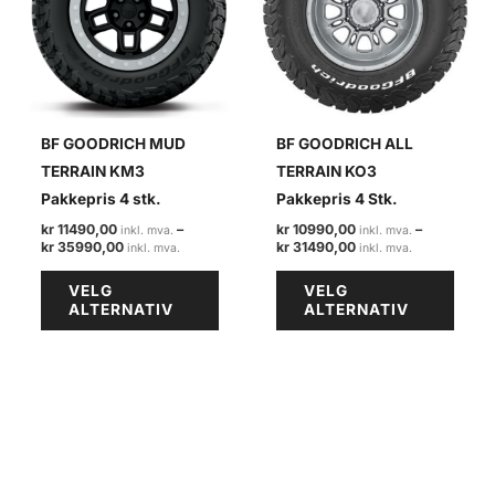
BF GOODRICH MUD
BF GOODRICH ALL
TERRAIN KM3
TERRAIN KO3
Pakkepris 4 stk.
Pakkepris 4 Stk.
kr
11490,00
–
kr
10990,00
–
Prisområde:
Prisområde:
kr
35990,00
kr
31490,00
kr 11490,00
kr 10990,00
Dette
Dette
til
til
VELG
VELG
kr 35990,00
kr 31490,00
produktet
produ
ALTERNATIV
ALTERNATIV
har
har
flere
flere
varianter.
varian
Alternativene
Alter
kan
kan
velges
velge