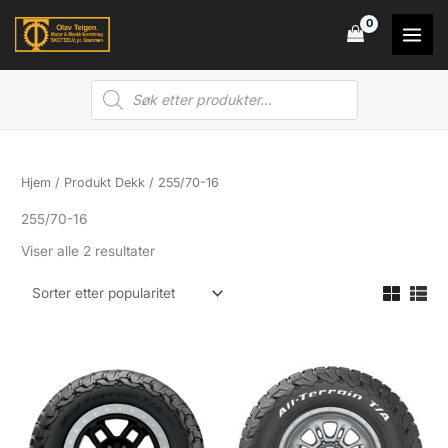
Hopp
rett
til
Products
innholdet
search
Hjem
/ Produkt Dekk / 255/70-16
255/70-16
Sortert
Viser alle 2 resultater
etter
propularitet