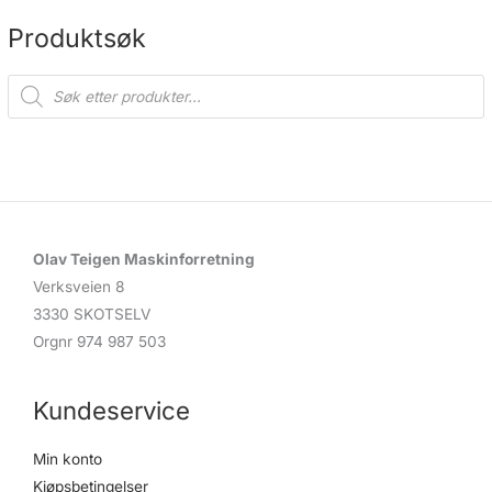
på
på
produktsiden
produ
Produktsøk
P
r
o
d
u
c
t
s
s
e
a
r
c
Olav Teigen Maskinforretning
h
Verksveien 8
3330 SKOTSELV
Orgnr 974 987 503
Kundeservice
Min konto
Kjøpsbetingelser