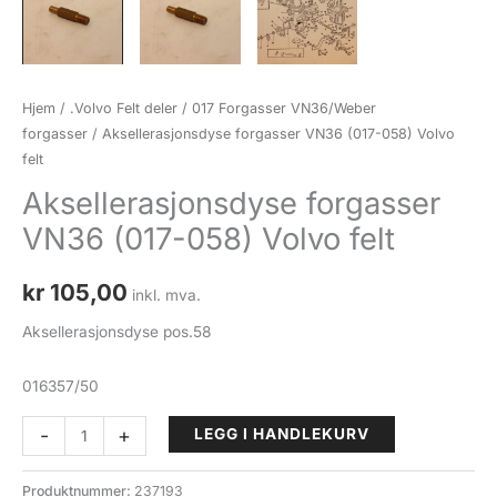
Hjem
/
.Volvo Felt deler
/
017 Forgasser VN36/Weber
forgasser
/ Aksellerasjonsdyse forgasser VN36 (017-058) Volvo
felt
Aksellerasjonsdyse forgasser
VN36 (017-058) Volvo felt
kr
105,00
inkl. mva.
Aksellerasjonsdyse pos.58
016357/50
Aksellerasjonsdyse
-
+
LEGG I HANDLEKURV
forgasser
VN36
Produktnummer:
237193