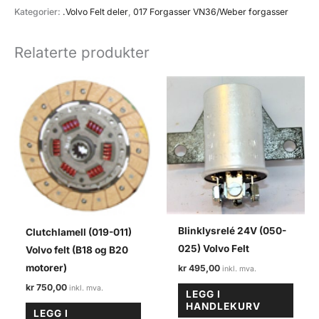
(017-
Kategorier:
.Volvo Felt deler
,
017 Forgasser VN36/Weber forgasser
058)
Volvo
Relaterte produkter
felt
antall
Blinklysrelé 24V (050-
Clutchlamell (019-011)
025) Volvo Felt
Volvo felt (B18 og B20
motorer)
kr
495,00
kr
750,00
LEGG I
HANDLEKURV
LEGG I