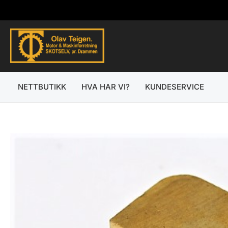
Hopp
rett
til
innholdet
NETTBUTIKK
HVA HAR VI?
KUNDESERVICE