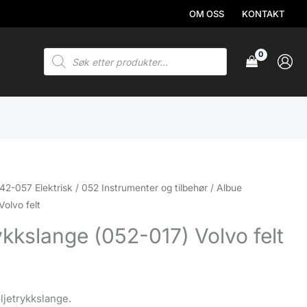
OM OSS
KONTAKT
Products
search
42-057 Elektrisk
/
052 Instrumenter og tilbehør
/ Albue
Volvo felt
ykkslange (052-017) Volvo felt
.
oljetrykkslange.