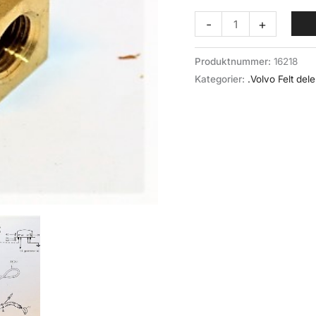
Albue
-
+
oljetrykkslange
(052-
Produktnummer:
16218
017)
Kategorier:
.Volvo Felt dele
Volvo
felt
antall