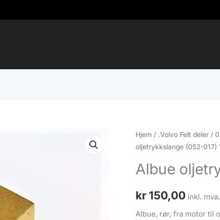
Hjem
/
.Volvo Felt deler
/
0
oljetrykkslange (052-017) 
Albue oljetr
kr
150,00
inkl. mva
Albue, rør, fra motor til 