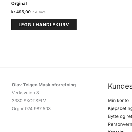
Orginal
kr
495,00
LEGG I HANDLEKURV
Kundes
Olav Teigen Maskinforretning
Verksveien 8
Min konto
3330 SKOTSELV
Kjøpsbetin
Orgnr 974 987 503
Bytte og re
Personvern