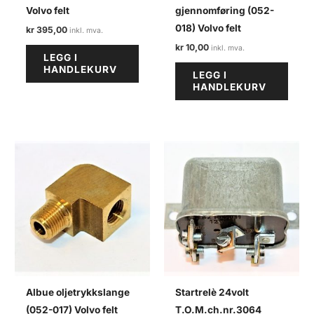
Volvo felt
gjennomføring (052-
018) Volvo felt
kr
395,00
kr
10,00
LEGG I
HANDLEKURV
LEGG I
HANDLEKURV
Albue oljetrykkslange
Startrelè 24volt
(052-017) Volvo felt
T.O.M.ch.nr.3064