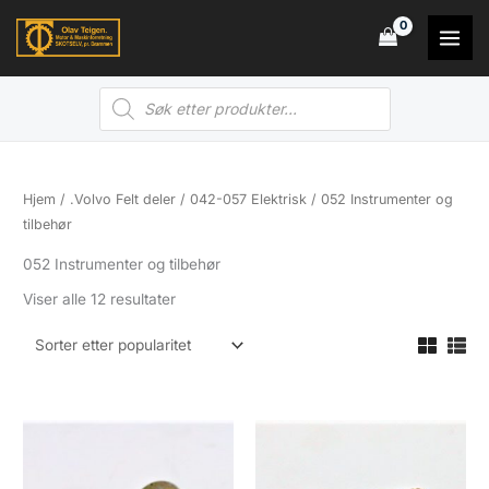
Hopp
rett
til
Products
innholdet
search
Hjem
/
.Volvo Felt deler
/
042-057 Elektrisk
/ 052 Instrumenter og
tilbehør
052 Instrumenter og tilbehør
Sortert
Viser alle 12 resultater
etter
propularitet