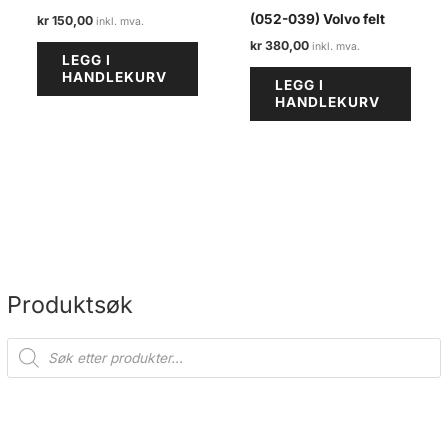
(052-039) Volvo felt
kr
150,00
kr
380,00
LEGG I
HANDLEKURV
LEGG I
HANDLEKURV
Produktsøk
P
r
o
d
u
c
t
s
s