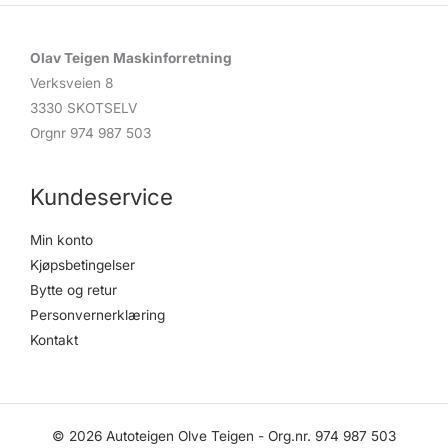
e
a
r
c
Olav Teigen Maskinforretning
h
Verksveien 8
3330 SKOTSELV
Orgnr 974 987 503
Kundeservice
Min konto
Kjøpsbetingelser
Bytte og retur
Personvernerklæring
Kontakt
© 2026 Autoteigen Olve Teigen - Org.nr. 974 987 503