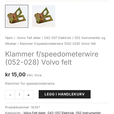
Hjem
/
.Volvo Felt deler
/
042-057 Elektrisk
/
052 Instrumenter og
tilbehør
/ Klammer f/speedometerwire (052-028) Volvo felt
Klammer f/speedometerwire
(052-028) Volvo felt
kr
15,00
inkl. mva.
Klammer for speedometerwire.
Klammer
-
+
LEGG I HANDLEKURV
f/speedometerwire
(052-
Produktnummer:
18387
028)
Kategorier:
.Volvo Felt deler
,
042-057 Elektrisk
,
052 Instrumenter