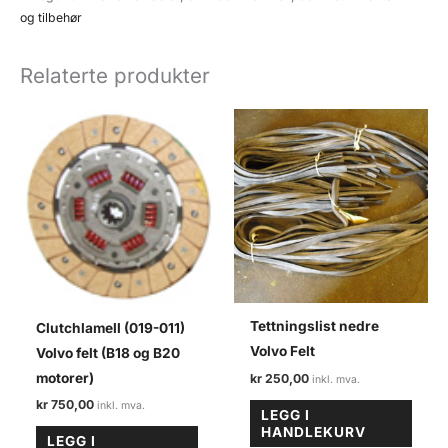
Volvo
og tilbehør
felt
antall
Relaterte produkter
Tettningslist nedre
Clutchlamell (019-011)
Volvo Felt
Volvo felt (B18 og B20
motorer)
kr
250,00
kr
750,00
LEGG I
HANDLEKURV
LEGG I