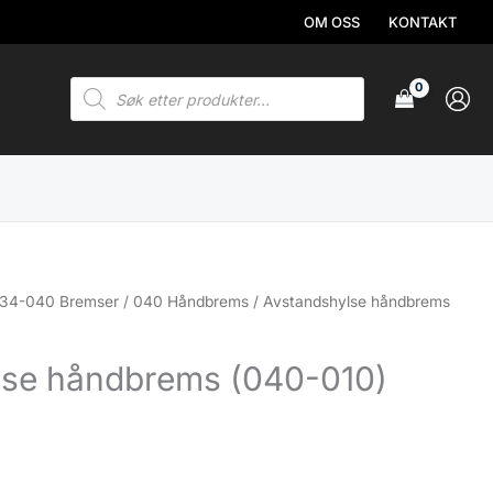
OM OSS
KONTAKT
Products
search
34-040 Bremser
/
040 Håndbrems
/ Avstandshylse håndbrems
lse håndbrems (040-010)