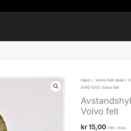
Hjem
/
.Volvo Felt deler
/
0
(040-010) Volvo felt
Avstandshy
Volvo felt
kr
15,00
inkl. mva.