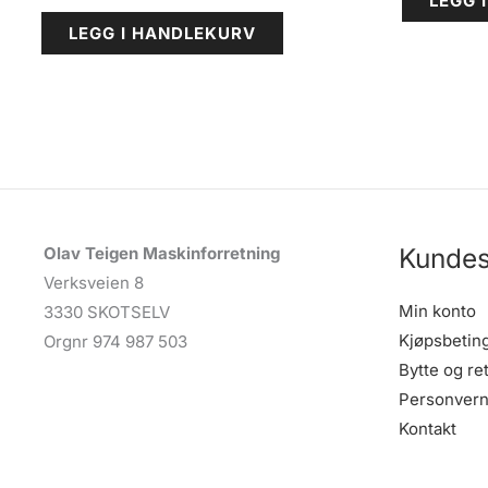
LEGG 
LEGG I HANDLEKURV
Kundes
Olav Teigen Maskinforretning
Verksveien 8
Min konto
3330 SKOTSELV
Kjøpsbetin
Orgnr 974 987 503
Bytte og re
Personvern
Kontakt