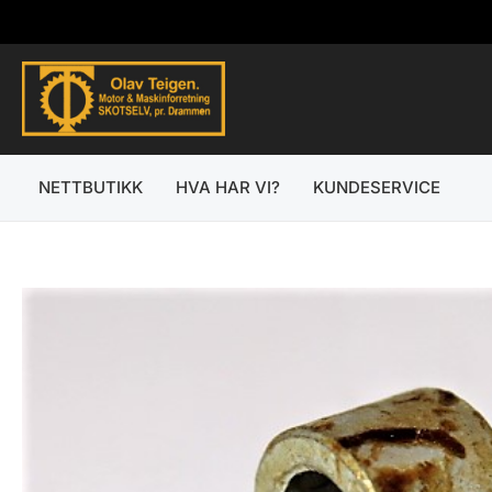
Hopp
rett
til
innholdet
NETTBUTIKK
HVA HAR VI?
KUNDESERVICE