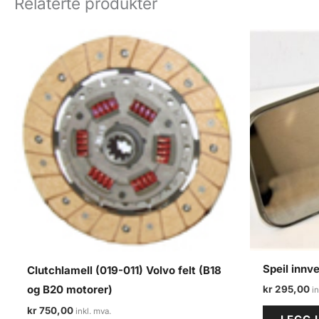
Relaterte produkter
Speil innv
Clutchlamell (019-011) Volvo felt (B18
og B20 motorer)
kr
295,00
kr
750,00