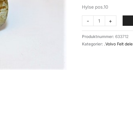
Hylse pos.10
Avstandshylse
-
+
håndbrems
(040-
Produktnummer:
633712
010)
Kategorier:
.Volvo Felt dele
Volvo
felt
antall