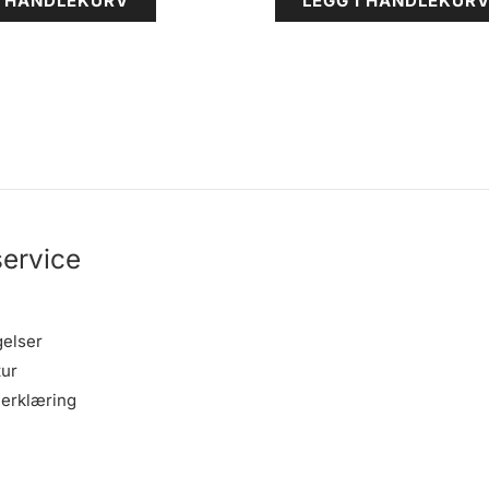
I HANDLEKURV
LEGG I HANDLEKUR
ervice
gelser
tur
erklæring