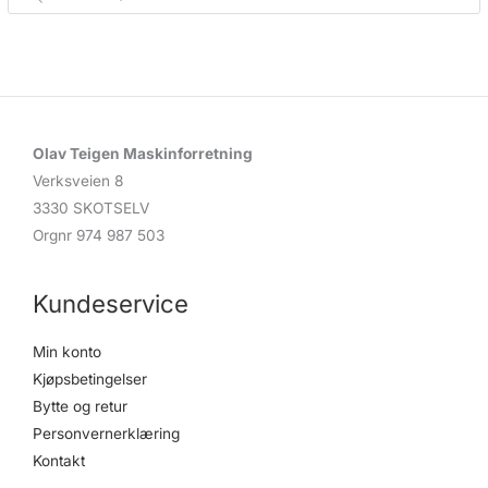
o
d
u
c
t
s
s
e
a
r
c
Olav Teigen Maskinforretning
h
Verksveien 8
3330 SKOTSELV
Orgnr 974 987 503
Kundeservice
Min konto
Kjøpsbetingelser
Bytte og retur
Personvernerklæring
Kontakt