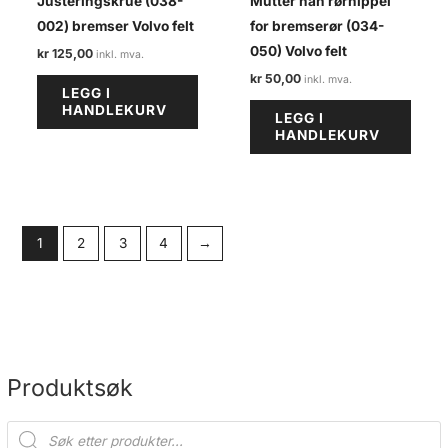
Justeringskrue (038-
Mutter han rørnippel
002) bremser Volvo felt
for bremserør (034-
050) Volvo felt
kr
125,00
kr
50,00
LEGG I
HANDLEKURV
LEGG I
HANDLEKURV
1
2
3
4
→
Produktsøk
P
r