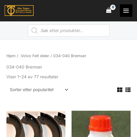
Hopp
rett
til
Products
innholdet
search
Hjem
/
.Volvo Felt deler
/ 034-040 Bremser
034-040 Bremser
Sortert
Viser 1–24 av 77 resultater
etter
propularitet