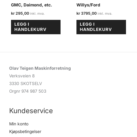
GMC, Daimond, etc.
Willys/Ford
kr
295,00
kr
3795,00
LEGG I
LEGG I
HANDLEKURV
HANDLEKURV
Olav Teigen Maskinforretning
Verksveien 8
3330 SKOTSELV
Orgnr 974 987 503
Kundeservice
Min konto
Kjøpsbetingelser