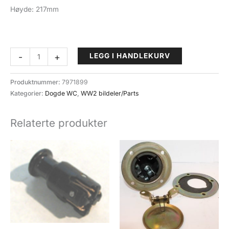
Høyde: 217mm
Batteri
-
+
LEGG I HANDLEKURV
Dodge
6V-
Produktnummer:
7971899
98aH
Kategorier:
Dogde WC
,
WW2 bildeler/Parts
antall
Relaterte produkter