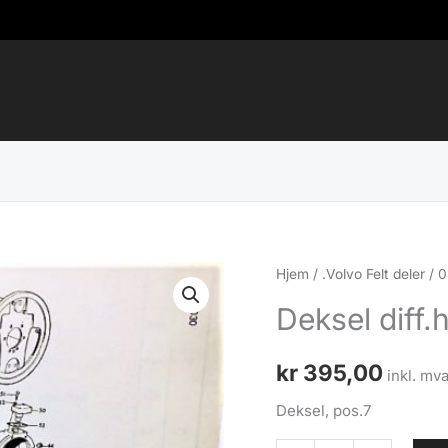
Hjem
/
.Volvo Felt deler
/
0
Deksel diff.
kr
395,00
inkl. mva
Deksel, pos.7