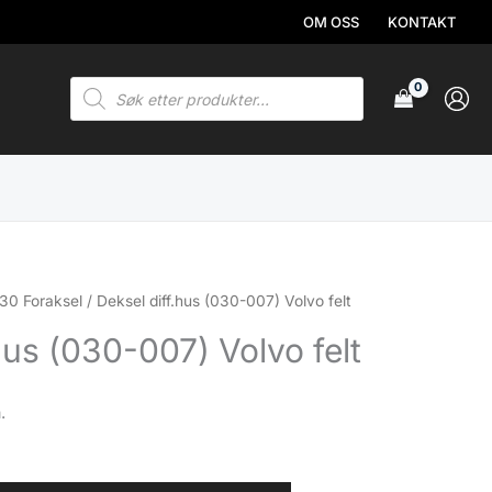
OM OSS
KONTAKT
Products
search
30 Foraksel
/ Deksel diff.hus (030-007) Volvo felt
hus (030-007) Volvo felt
.