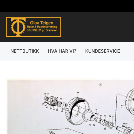
Hopp
rett
til
innholdet
NETTBUTIKK
HVA HAR VI?
KUNDESERVICE