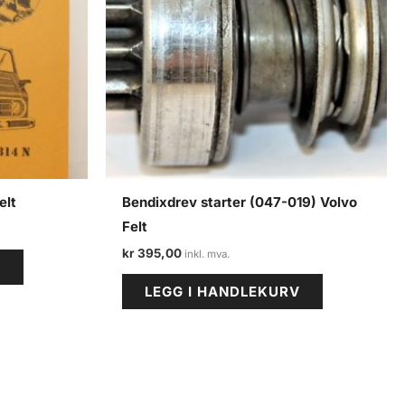
elt
Bendixdrev starter (047-019) Volvo
Felt
kr
395,00
V
LEGG I HANDLEKURV