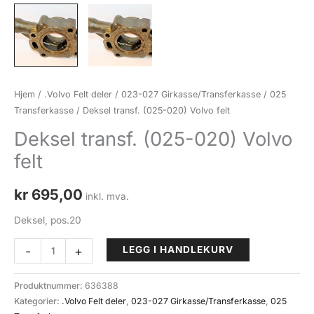
Hjem
/
.Volvo Felt deler
/
023-027 Girkasse/Transferkasse
/
025
Transferkasse
/ Deksel transf. (025-020) Volvo felt
Deksel transf. (025-020) Volvo
felt
kr
695,00
inkl. mva.
Deksel, pos.20
Deksel
-
+
LEGG I HANDLEKURV
transf.
(025-
Produktnummer:
636388
020)
Kategorier:
.Volvo Felt deler
,
023-027 Girkasse/Transferkasse
,
025