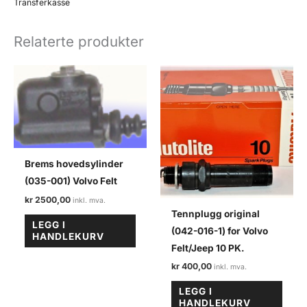
Volvo
Transferkasse
felt
antall
Relaterte produkter
Brems hovedsylinder
(035-001) Volvo Felt
kr
2500,00
Tennplugg original
LEGG I
(042-016-1) for Volvo
HANDLEKURV
Felt/Jeep 10 PK.
kr
400,00
LEGG I
HANDLEKURV