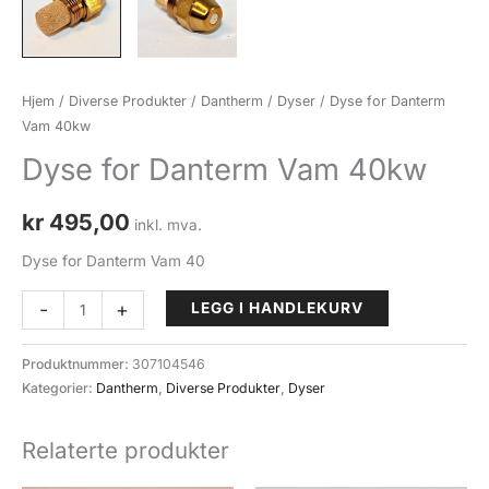
Hjem
/
Diverse Produkter
/
Dantherm
/
Dyser
/ Dyse for Danterm
Vam 40kw
Dyse for Danterm Vam 40kw
kr
495,00
inkl. mva.
Dyse for Danterm Vam 40
Dyse
-
+
LEGG I HANDLEKURV
for
Danterm
Produktnummer:
307104546
Vam
Kategorier:
Dantherm
,
Diverse Produkter
,
Dyser
40kw
antall
Relaterte produkter