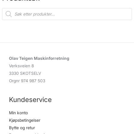
P
r
o
d
u
c
t
s
s
e
a
r
c
Olav Teigen Maskinforretning
h
Verksveien 8
3330 SKOTSELV
Orgnr 974 987 503
Kundeservice
Min konto
Kjøpsbetingelser
Bytte og retur