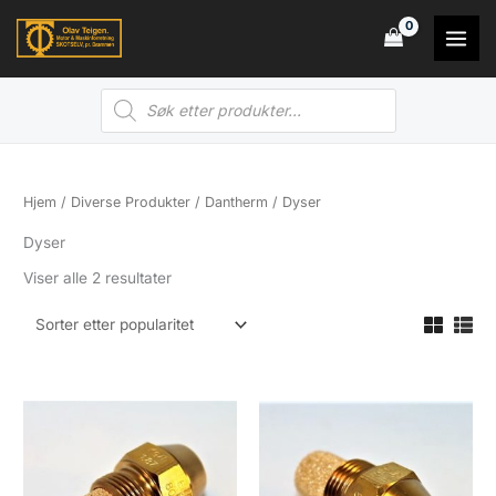
Hopp
rett
til
Products
innholdet
search
Hjem
/
Diverse Produkter
/
Dantherm
/ Dyser
Dyser
Sortert
Viser alle 2 resultater
etter
propularitet