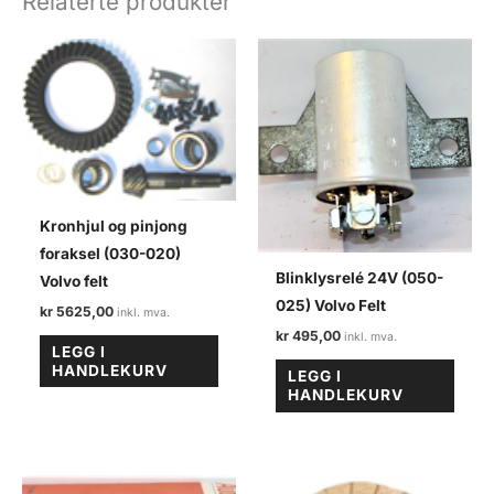
Relaterte produkter
antall
Kronhjul og pinjong
foraksel (030-020)
Blinklysrelé 24V (050-
Volvo felt
025) Volvo Felt
kr
5625,00
kr
495,00
LEGG I
HANDLEKURV
LEGG I
HANDLEKURV