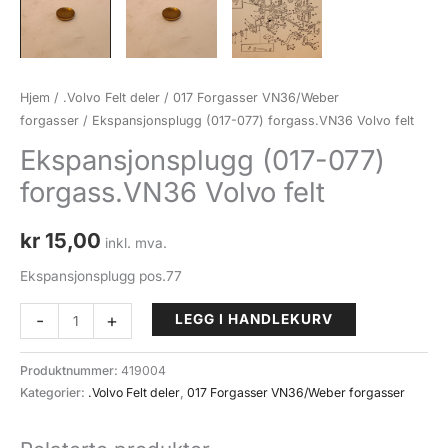
Hjem
/
.Volvo Felt deler
/
017 Forgasser VN36/Weber
forgasser
/ Ekspansjonsplugg (017-077) forgass.VN36 Volvo felt
Ekspansjonsplugg (017-077)
forgass.VN36 Volvo felt
kr
15,00
inkl. mva.
Ekspansjonsplugg pos.77
Ekspansjonsplugg
-
+
LEGG I HANDLEKURV
(017-
077)
Produktnummer:
419004
forgass.VN36
Kategorier:
.Volvo Felt deler
,
017 Forgasser VN36/Weber forgasser
Volvo
felt