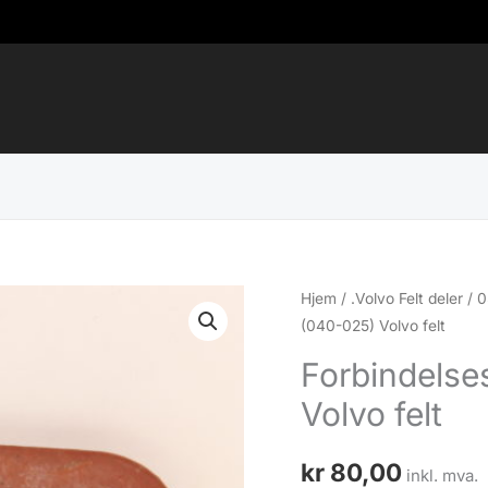
Hjem
/
.Volvo Felt deler
/
0
(040-025) Volvo felt
Forbindels
Volvo felt
kr
80,00
inkl. mva.