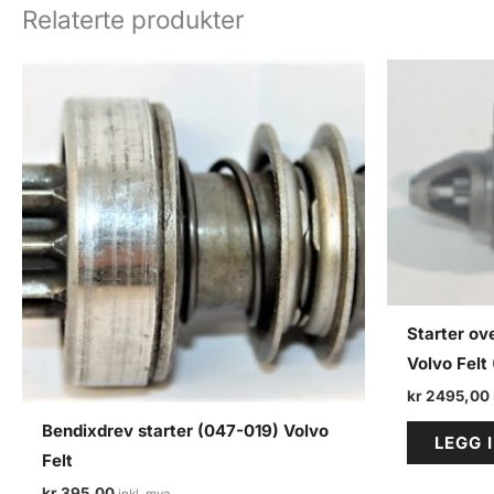
Relaterte produkter
Starter ov
Volvo Felt 
kr
2495,00
Bendixdrev starter (047-019) Volvo
LEGG 
Felt
kr
395,00