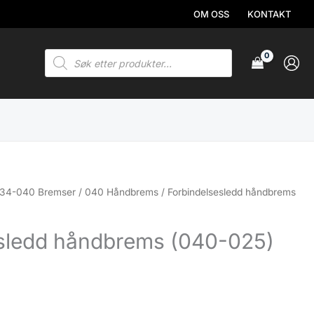
OM OSS
KONTAKT
Products
search
34-040 Bremser
/
040 Håndbrems
/ Forbindelsesledd håndbrems
esledd håndbrems (040-025)