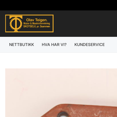
Hopp
rett
til
innholdet
NETTBUTIKK
HVA HAR VI?
KUNDESERVICE