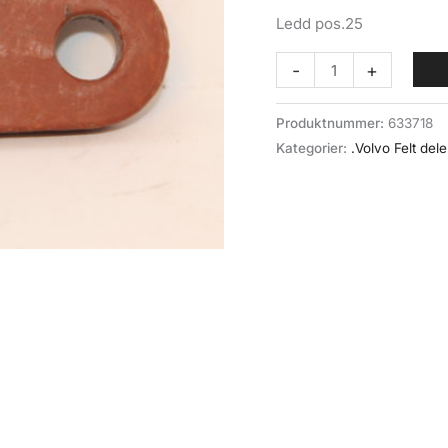
Ledd pos.25
Forbindelsesledd
-
+
håndbrems
(040-
Produktnummer:
633718
025)
Kategorier:
.Volvo Felt dele
Volvo
felt
antall