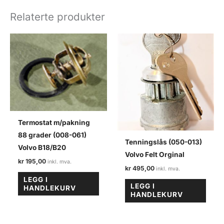
008)
Relaterte produkter
STD
dim.
Volvo
felt
antall
Termostat m/pakning
88 grader (008-061)
Tenningslås (050-013)
Volvo B18/B20
Volvo Felt Orginal
kr
195,00
kr
495,00
LEGG I
LEGG I
HANDLEKURV
HANDLEKURV