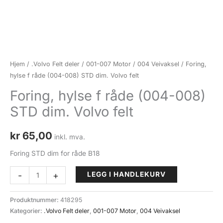
Hjem
/
.Volvo Felt deler
/
001-007 Motor
/
004 Veivaksel
/ Foring,
hylse f råde (004-008) STD dim. Volvo felt
Foring, hylse f råde (004-008)
STD dim. Volvo felt
kr
65,00
inkl. mva.
Foring STD dim for råde B18
Foring,
-
+
LEGG I HANDLEKURV
hylse
f
Produktnummer:
418295
råde
Kategorier:
.Volvo Felt deler
,
001-007 Motor
,
004 Veivaksel
(004-