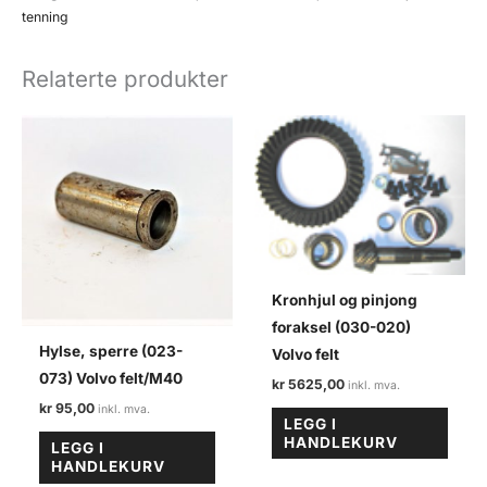
003)
tenning
Volvo
felt
Relaterte produkter
antall
Kronhjul og pinjong
foraksel (030-020)
Hylse, sperre (023-
Volvo felt
073) Volvo felt/M40
kr
5625,00
kr
95,00
LEGG I
HANDLEKURV
LEGG I
HANDLEKURV