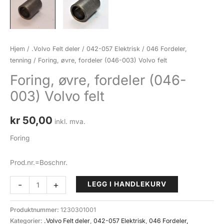
Hjem
/
.Volvo Felt deler
/
042-057 Elektrisk
/
046 Fordeler,
tenning
/ Foring, øvre, fordeler (046-003) Volvo felt
Foring, øvre, fordeler (046-
003) Volvo felt
kr
50,00
inkl. mva.
Foring
Prod.nr.=Boschnr.
Foring,
-
+
LEGG I HANDLEKURV
øvre,
fordeler
Produktnummer:
1230301001
(046-
Kategorier:
.Volvo Felt deler
,
042-057 Elektrisk
,
046 Fordeler,