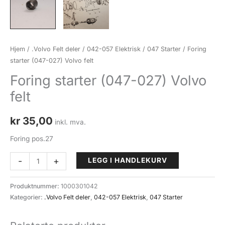
Hjem
/
.Volvo Felt deler
/
042-057 Elektrisk
/
047 Starter
/ Foring
starter (047-027) Volvo felt
Foring starter (047-027) Volvo
felt
kr
35,00
inkl. mva.
Foring pos.27
Foring
-
+
LEGG I HANDLEKURV
starter
(047-
Produktnummer:
1000301042
027)
Kategorier:
.Volvo Felt deler
,
042-057 Elektrisk
,
047 Starter
Volvo
felt