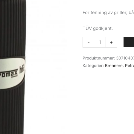
For tenning av griller, 
TÜV godkjent.
Gassbrenner
-
+
Petromax
hf2
Produktnummer:
3071040
antall
Kategorier:
Brennere
,
Petr