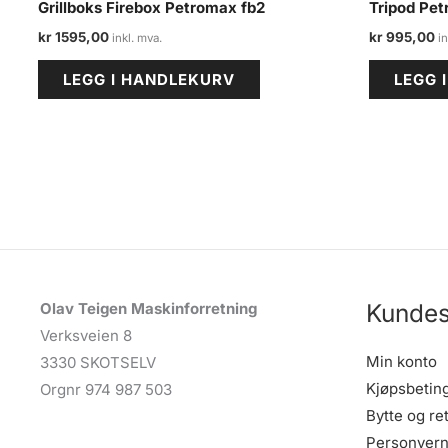
Grillboks Firebox Petromax fb2
Tripod Pet
kr
1595,00
kr
995,00
LEGG I HANDLEKURV
LEGG 
Kundes
Olav Teigen Maskinforretning
Verksveien 8
Min konto
3330 SKOTSELV
Kjøpsbetin
Orgnr 974 987 503
Bytte og re
Personvern