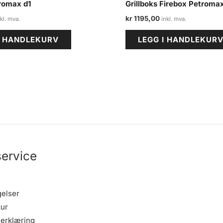
romax d1
Grillboks Firebox Petromax
kr
1195,00
I HANDLEKURV
LEGG I HANDLEKUR
ervice
gelser
tur
erklæring