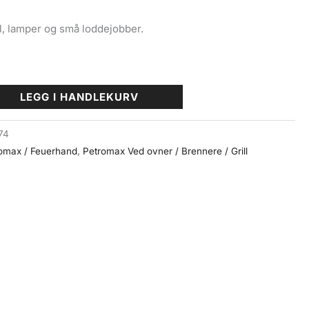
bål, lamper og små loddejobber.
LEGG I HANDLEKURV
74
omax / Feuerhand
,
Petromax Ved ovner / Brennere / Grill