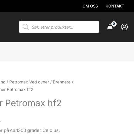
OM OSS
KONTAKT
Products
search
and
/
Petromax Ved ovner / Brennere /
ner Petromax hf2
r Petromax hf2
.
r på ca.1300 grader Celcius.