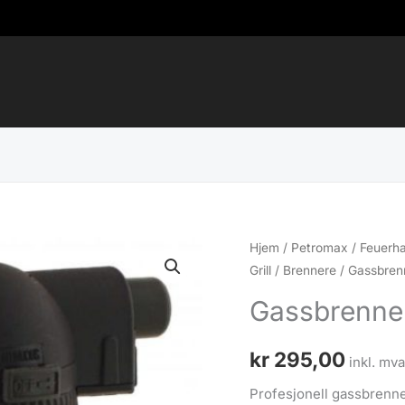
Hjem
/
Petromax / Feuerh
Grill
/
Brennere
/ Gassbren
Gassbrenne
kr
295,00
inkl. mva
Profesjonell gassbrenne