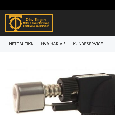
Hopp
rett
til
innholdet
NETTBUTIKK
HVA HAR VI?
KUNDESERVICE