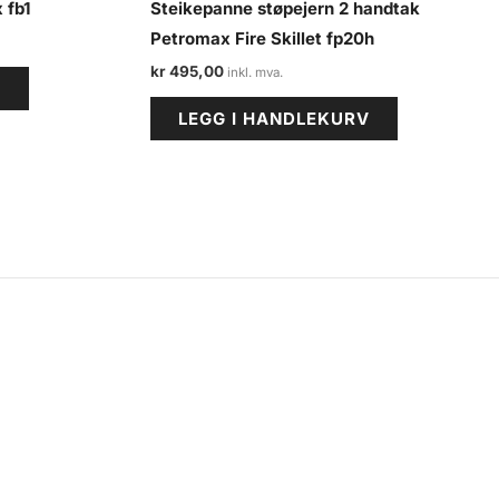
 fb1
Steikepanne støpejern 2 handtak
Petromax Fire Skillet fp20h
kr
495,00
V
LEGG I HANDLEKURV