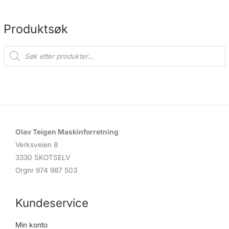
Produktsøk
P
r
o
d
u
c
t
s
s
e
a
r
c
Olav Teigen Maskinforretning
h
Verksveien 8
3330 SKOTSELV
Orgnr 974 987 503
Kundeservice
Min konto