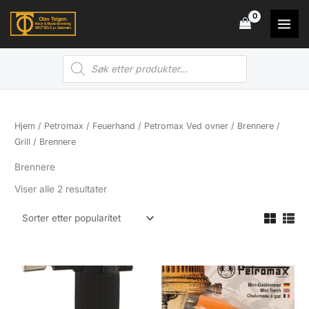
Hopp
rett
til
Products
innholdet
search
Hjem
/
Petromax / Feuerhand
/
Petromax Ved ovner / Brennere /
Grill
/ Brennere
Brennere
Sortert
Viser alle 2 resultater
etter
propularitet