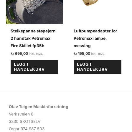
Steikepanne støpejern
Luftpumpeadapter for
2 handtak Petromax
Petromax lampe,
Fire Skillet fp35h
messing
kr
695,00
kr
195,00
LEGG I
LEGG I
HANDLEKURV
HANDLEKURV
Olav Teigen Maskinforretning
Verksveien 8
3330 SKOTSELV
Orgnr 974 987 503