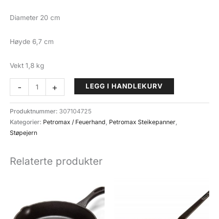
Diameter 20 cm
Høyde 6,7 cm
Vekt 1,8 kg
Steikepanne
-
+
LEGG I HANDLEKURV
støpejern
1
Produktnummer:
307104725
handtak
Kategorier:
Petromax / Feuerhand
,
Petromax Steikepanner
,
Petromax
Støpejern
Fire
Skillet
Relaterte produkter
fp20
antall