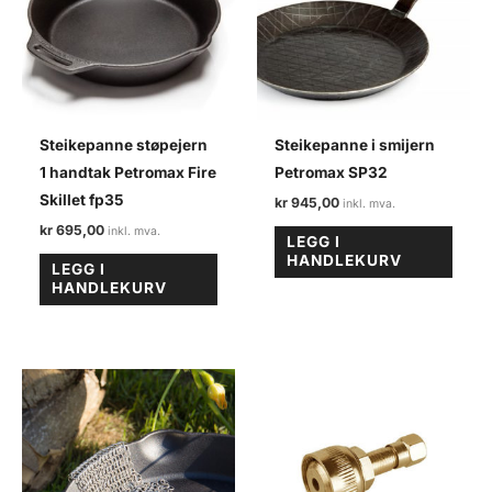
Steikepanne støpejern
Steikepanne i smijern
1 handtak Petromax Fire
Petromax SP32
Skillet fp35
kr
945,00
kr
695,00
LEGG I
HANDLEKURV
LEGG I
HANDLEKURV