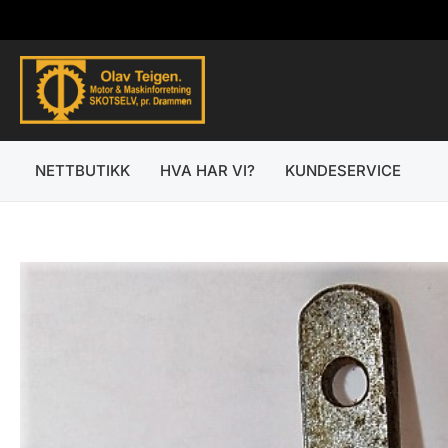
Hopp
rett
til
innholdet
NETTBUTIKK
HVA HAR VI?
KUNDESERVICE