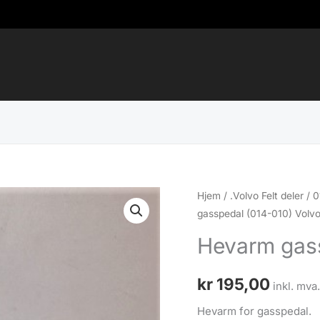
Hjem
/
.Volvo Felt deler
/
0
gasspedal (014-010) Volvo 
Hevarm gass
kr
195,00
inkl. mva
Hevarm for gasspedal.