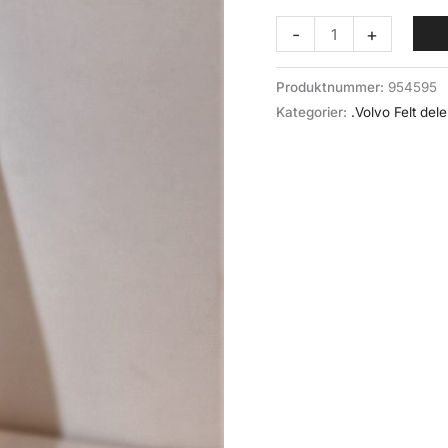
Hevarm
-
+
gasspedal
(014-
Produktnummer:
954595
010)
Kategorier:
.Volvo Felt dele
Volvo
felt
antall