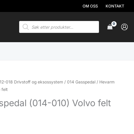
OM OSS
KONTAKT
Products
search
12-018 Drivstoff og eksossystem
/
014 Gasspedal
/ Hevarm
felt
pedal (014-010) Volvo felt
.