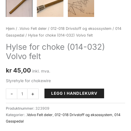
Hjem
/
.Volvo Felt deler
/
012-018 Drivstoff og eksossystem
/
014
Gasspedal
/ Hylse for choke (014-032) Volvo felt
Hylse for choke (014-032)
Volvo felt
kr
45,00
inkl. mva.
Styrehyle for chokewire
Hylse
-
+
LEGG I HANDLEKURV
for
choke
Produktnummer:
323909
(014-
Kategorier:
.Volvo Felt deler
,
012-018 Drivstoff og eksossystem
,
014
032)
Gasspedal
Volvo