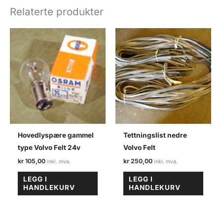
felt
Relaterte produkter
antall
Hovedlyspære gammel
Tettningslist nedre
type Volvo Felt 24v
Volvo Felt
kr
105,00
kr
250,00
LEGG I
LEGG I
HANDLEKURV
HANDLEKURV