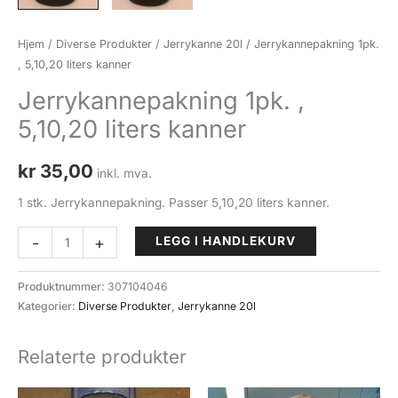
Hjem
/
Diverse Produkter
/
Jerrykanne 20l
/ Jerrykannepakning 1pk.
, 5,10,20 liters kanner
Jerrykannepakning 1pk. ,
5,10,20 liters kanner
kr
35,00
inkl. mva.
1 stk. Jerrykannepakning. Passer 5,10,20 liters kanner.
Jerrykannepakning
-
+
LEGG I HANDLEKURV
1pk.
,
Produktnummer:
307104046
5,10,20
Kategorier:
Diverse Produkter
,
Jerrykanne 20l
liters
kanner
Relaterte produkter
antall