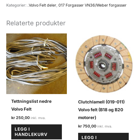
forgasser
Kategorier:
.Volvo Felt deler
,
017 Forgasser VN36/Weber forgasser
VN36
Volvo
Relaterte produkter
felt
antall
Tettningslist nedre
Clutchlamell (019-011)
Volvo Felt
Volvo felt (B18 og B20
motorer)
kr
250,00
kr
750,00
LEGG I
HANDLEKURV
LEGG I