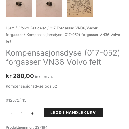
Hjem
/
.Volvo Felt deler
/
017 Forgasser VN36/Weber
forgasser
/ Kompensasjonsdyse (017-052) forgasser VN36 Volvo
felt
Kompensasjonsdyse (017-052)
forgasser VN36 Volvo felt
kr
280,00
inkl. mva.
Kompensasjonsdyse pos.52
012572/115
Kompensasjonsdyse
-
+
LEGG I HANDLEKURV
(017-
052)
Produktnummer:
237164