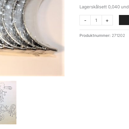
Lagerskålsett 0,040 und
Lagerskål
-
+
sett
0,040
Produktnummer:
271202
U.D.
(004-
027-
4)
Volvo
felt
antall