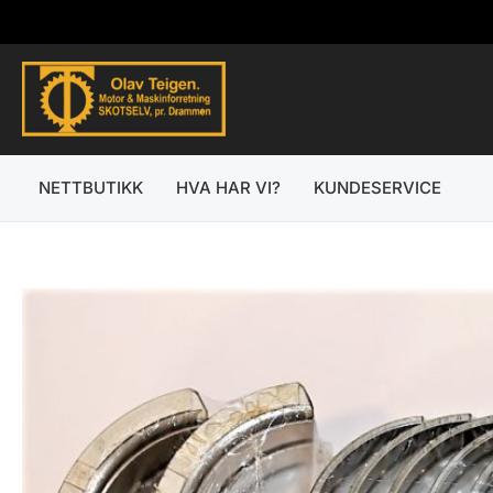
Hopp
rett
til
innholdet
NETTBUTIKK
HVA HAR VI?
KUNDESERVICE