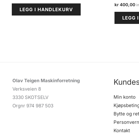
kr
400,00
LEGG I HANDLEKURV
LEGG 
Kundes
Olav Teigen Maskinforretning
Verksveien 8
Min konto
3330 SKOTSELV
Kjøpsbetin
Orgnr 974 987 503
Bytte og re
Personvern
Kontakt