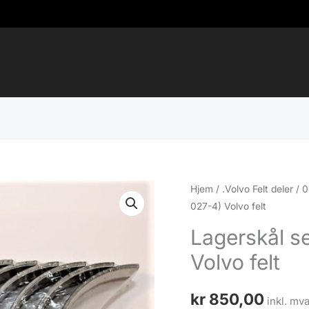
Hjem
/
.Volvo Felt deler
/
0
027-4) Volvo felt
Lagerskål s
Volvo felt
kr
850,00
inkl. mva