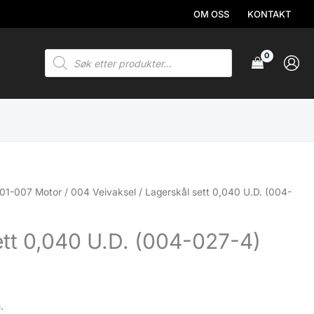
OM OSS
KONTAKT
Products
search
01-007 Motor
/
004 Veivaksel
/ Lagerskål sett 0,040 U.D. (004-
ett 0,040 U.D. (004-027-4)
.