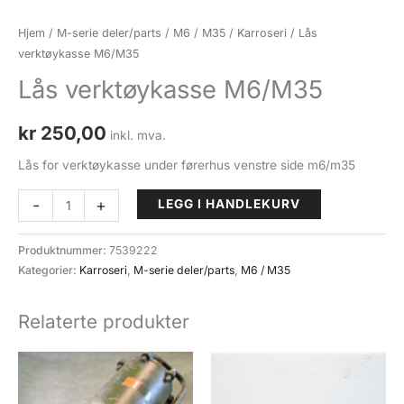
Hjem
/
M-serie deler/parts
/
M6 / M35
/
Karroseri
/ Lås
verktøykasse M6/M35
Lås verktøykasse M6/M35
kr
250,00
inkl. mva.
Lås for verktøykasse under førerhus venstre side m6/m35
Lås
-
+
LEGG I HANDLEKURV
verktøykasse
M6/M35
Produktnummer:
7539222
antall
Kategorier:
Karroseri
,
M-serie deler/parts
,
M6 / M35
Relaterte produkter