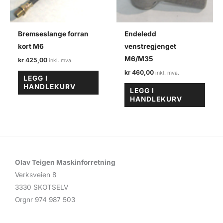
Bremseslange forran
Endeledd
kort M6
venstregjenget
M6/M35
kr
425,00
kr
460,00
LEGG I
HANDLEKURV
LEGG I
HANDLEKURV
Olav Teigen Maskinforretning
Verksveien 8
3330 SKOTSELV
Orgnr 974 987 503