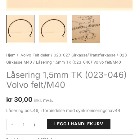
Hjem
/
.Volvo Felt deler
/
023-027 Girkasse/Transferkasse
/
023
Girkasse M40
/ Låsering 1,5mm TK (023-046) Volvo felt/M40
Låsering 1,5mm TK (023-046)
Volvo felt/M40
kr
30,00
inkl. mva.
Låsering pos.46, i forbindelse med synkroniseringsnav44,
Låsering
-
+
LEGG I HANDLEKURV
1,5mm
TK