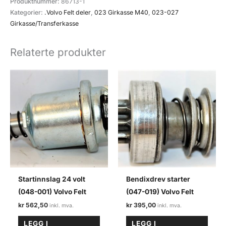
Produktnummer:
86713-1
(023-
Kategorier:
.Volvo Felt deler
,
023 Girkasse M40
,
023-027
046)
Girkasse/Transferkasse
Volvo
felt/M40
Relaterte produkter
antall
Startinnslag 24 volt
Bendixdrev starter
(048-001) Volvo Felt
(047-019) Volvo Felt
kr
562,50
kr
395,00
LEGG I
LEGG I