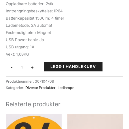
Oppladbare batterier: 2stk
Inntrengningsbeskyttelse: IP64
Batterikapasitet 1500lm: 4 timer
Lademetode: 2A automat
Festemuligheter: Magnet
USB Power bank: Ja
USB utgang: 1A
Vekt: 1,68KG
LED
-
+
LEGG I HANDLEKURV
Lampe
Light'n
Produktnummer:
307104708
Carry
Kategorier:
Diverse Produkter
,
Ledlampe
LNC
2551
Relaterte produkter
Max
4000
Lumen