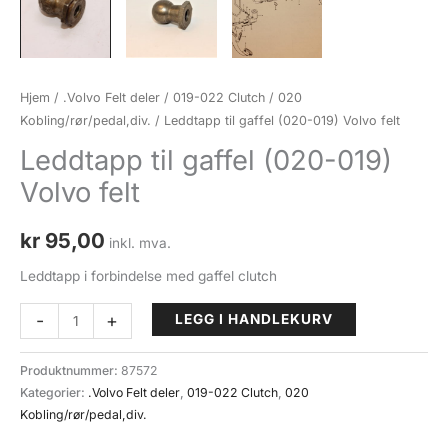
Hjem
/
.Volvo Felt deler
/
019-022 Clutch
/
020
Kobling/rør/pedal,div.
/ Leddtapp til gaffel (020-019) Volvo felt
Leddtapp til gaffel (020-019)
Volvo felt
kr
95,00
inkl. mva.
Leddtapp i forbindelse med gaffel clutch
Leddtapp
-
+
LEGG I HANDLEKURV
til
gaffel
Produktnummer:
87572
(020-
Kategorier:
.Volvo Felt deler
,
019-022 Clutch
,
020
019)
Kobling/rør/pedal,div.
Volvo