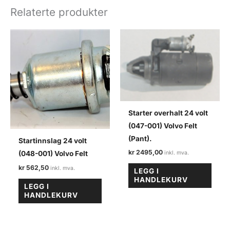
felt
Relaterte produkter
antall
Starter overhalt 24 volt
(047-001) Volvo Felt
(Pant).
Startinnslag 24 volt
kr
2495,00
(048-001) Volvo Felt
kr
562,50
LEGG I
HANDLEKURV
LEGG I
HANDLEKURV