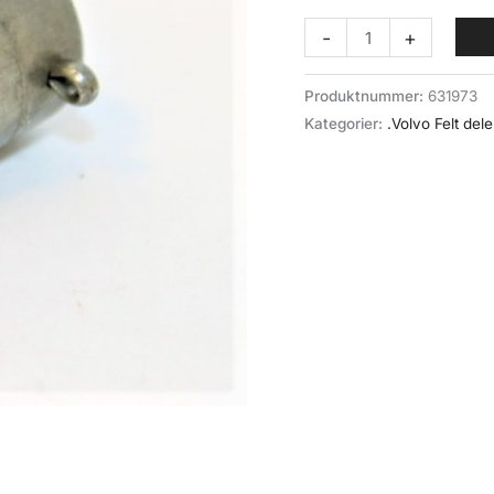
Lufter,
-
+
transf.
(025-
Produktnummer:
631973
011)
Kategorier:
.Volvo Felt dele
Volvo
felt
antall