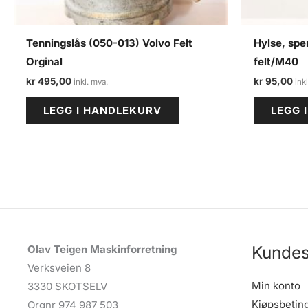
Tenningslås (050-013) Volvo Felt
Hylse, spe
Orginal
felt/M40
kr
495,00
kr
95,00
LEGG I HANDLEKURV
LEGG 
Kundes
Olav Teigen Maskinforretning
Verksveien 8
Min konto
3330 SKOTSELV
Kjøpsbetin
Orgnr 974 987 503