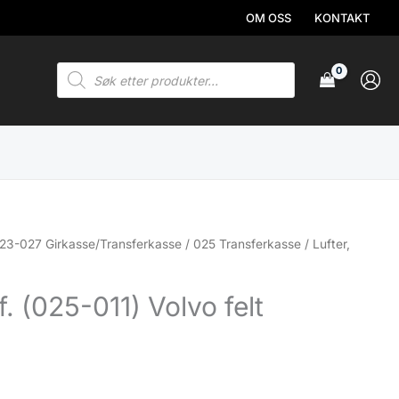
OM OSS
KONTAKT
Products
search
23-027 Girkasse/Transferkasse
/
025 Transferkasse
/ Lufter,
t
f. (025-011) Volvo felt