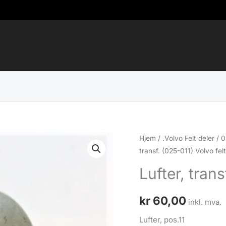
Hjem
/
.Volvo Felt deler
/
0
transf. (025-011) Volvo fel
Lufter, trans
kr
60,00
inkl. mva.
Lufter, pos.11