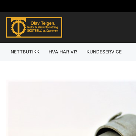
Hopp
rett
til
innholdet
NETTBUTIKK
HVA HAR VI?
KUNDESERVICE