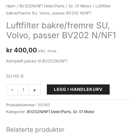
Hjem
/
BV202N/NF1 Deler/Parts
/
Gr. 01 Motor
/ Luftfilter
bakre/fremre SU, Volvo, passer BV202 N/NF1
Luftfilter bakre/fremre SU,
Volvo, passer BV202 N/NF1
kr
400,00
inkl. mva.
Komplett pakke til BV202N/NF1
SU HS-6
Luftfilter
-
+
LEGG I HANDLEKURV
bakre/fremre
SU,
Produktnummer:
100195
Volvo,
Kategorier:
BV202N/NF1 Deler/Parts
,
Gr. 01 Motor
passer
BV202
Relaterte produkter
N/NF1