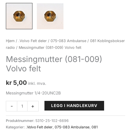
Hjem
/
.Volvo Felt deler
/
075-083 Ambulanse
/
081 Koblingsbokser
radio
/ Messingmutter (081-009) Volvo felt
Messingmutter (081-009)
Volvo felt
kr
5,00
inkl. mva.
Messingmutter 1/4-20UNC2B
Messingmutter
-
+
LEGG I HANDLEKURV
(081-
009)
Produktnummer:
5310-25-102-6696
Volvo
Kategorier:
.Volvo Felt deler
,
075-083 Ambulanse
,
081