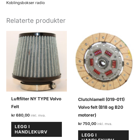
felt
Koblingsbokser radio
antall
Relaterte produkter
Luftfilter NY TYPE Volvo
Clutchlamell (019-011)
Felt
Volvo felt (B18 og B20
motorer)
kr
680,00
kr
750,00
LEGG I
HANDLEKURV
LEGG I