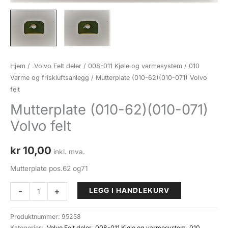
Hjem
/
.Volvo Felt deler
/
008-011 Kjøle og varmesystem
/
010
Varme og friskluftsanlegg
/ Mutterplate (010-62)(010-071) Volvo
felt
Mutterplate (010-62)(010-071)
Volvo felt
kr
10,00
inkl. mva.
Mutterplate pos.62 og71
Mutterplate
-
+
LEGG I HANDLEKURV
(010-
62)
Produktnummer:
95258
(010-
Kategorier:
.Volvo Felt deler
,
008-011 Kjøle og varmesystem
,
010