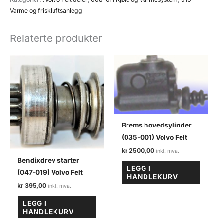
071)
Varme og friskluftsanlegg
Volvo
felt
Relaterte produkter
antall
Brems hovedsylinder
(035-001) Volvo Felt
kr
2500,00
Bendixdrev starter
LEGG I
(047-019) Volvo Felt
HANDLEKURV
kr
395,00
LEGG I
HANDLEKURV