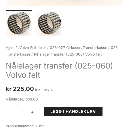
Hjem
/
.Volvo Felt deler
/
023-027 Girkasse/Transferkasse
/
025
Transferkasse
/ Nålelager transfer (025-060) Volvo felt
Nålelager transfer (025-060)
Volvo felt
kr
225,00
inkl. mva.
Nålelager, pos.60
Nålelager
-
+
LEGG I HANDLEKURV
transfer
(025-
Produktnummer:
181523