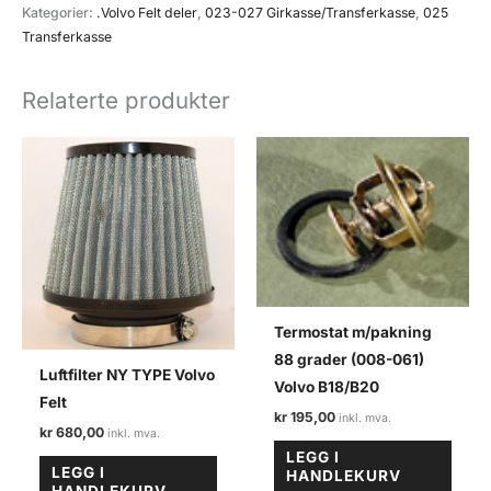
060)
Kategorier:
.Volvo Felt deler
,
023-027 Girkasse/Transferkasse
,
025
Volvo
Transferkasse
felt
antall
Relaterte produkter
Termostat m/pakning
88 grader (008-061)
Luftfilter NY TYPE Volvo
Volvo B18/B20
Felt
kr
195,00
kr
680,00
LEGG I
LEGG I
HANDLEKURV
HANDLEKURV