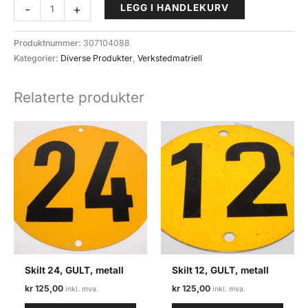
Nio
-
+
LEGG I HANDLEKURV
Lube
Universal
Produktnummer:
307104088
Vedlikeholdsolje
Kategorier:
Diverse Produkter
,
Verkstedmatriell
400
ml
Relaterte produkter
antall
Skilt 24, GULT, metall
Skilt 12, GULT, metall
kr
125,00
kr
125,00