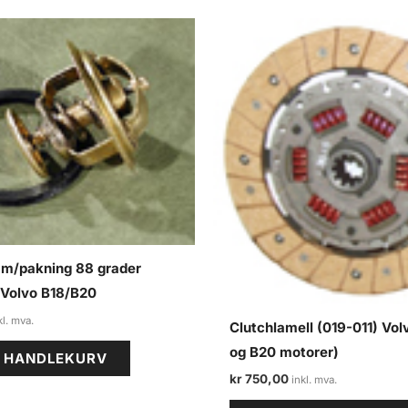
 m/pakning 88 grader
 Volvo B18/B20
Clutchlamell (019-011) Volv
og B20 motorer)
I HANDLEKURV
kr
750,00