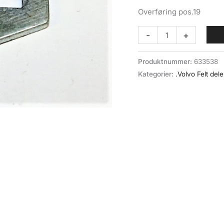
Overføring pos.19
Overføring
-
+
lås/håndtak
bakdør
Produktnummer:
633538
(065-
Kategorier:
.Volvo Felt dele
019)
Volvo
felt
antall