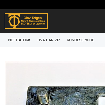
Hopp
rett
til
innholdet
NETTBUTIKK
HVA HAR VI?
KUNDESERVICE