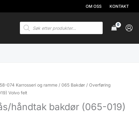
OM OSS
KONTAKT
Products
search
58-074 Karrosseri og ramme
/
065 Bakdør
/ Overføring
19) Volvo felt
lås/håndtak bakdør (065-019)