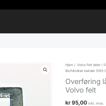
Hjem
/
.Volvo Felt deler
/
0
lås/håndtak bakdør (065-0
Overføring 
Volvo felt
kr
95,00
inkl. mva.