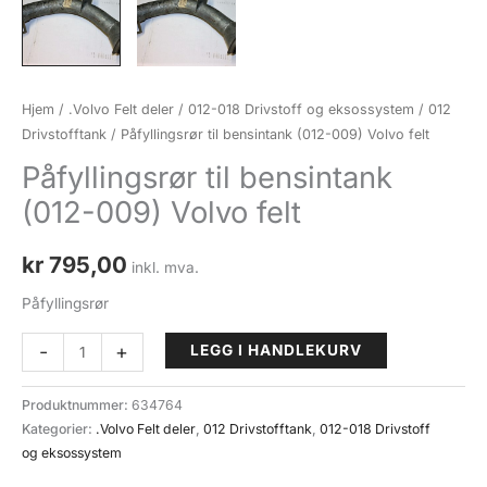
Hjem
/
.Volvo Felt deler
/
012-018 Drivstoff og eksossystem
/
012
Drivstofftank
/ Påfyllingsrør til bensintank (012-009) Volvo felt
Påfyllingsrør til bensintank
(012-009) Volvo felt
kr
795,00
inkl. mva.
Påfyllingsrør
Påfyllingsrør
-
+
LEGG I HANDLEKURV
til
bensintank
Produktnummer:
634764
(012-
Kategorier:
.Volvo Felt deler
,
012 Drivstofftank
,
012-018 Drivstoff
009)
og eksossystem
Volvo