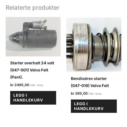
felt
Relaterte produkter
antall
Starter overhalt 24 volt
(047-001) Volvo Felt
(Pant).
Bendixdrev starter
kr
2495,00
(047-019) Volvo Felt
kr
395,00
LEGG I
HANDLEKURV
LEGG I
HANDLEKURV