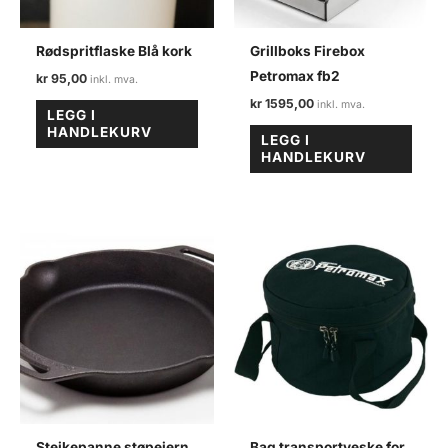
Rødspritflaske Blå kork
Grillboks Firebox
Petromax fb2
kr
95,00
kr
1595,00
LEGG I
HANDLEKURV
LEGG I
HANDLEKURV
Steikepanne støpejern
Bag transportveske for