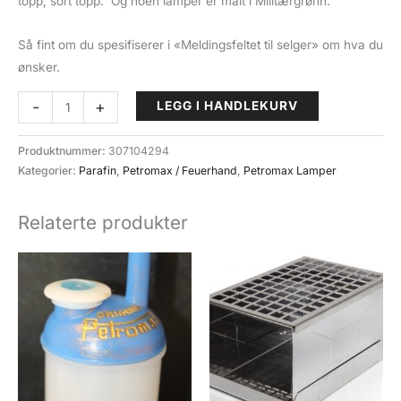
topp, sort topp. Og noen lamper er malt i Militærgrønn.
Så fint om du spesifiserer i «Meldingsfeltet til selger» om hva du
ønsker.
Petromax
-
+
LEGG I HANDLEKURV
/
Optimus
Produktnummer:
307104294
Lampekasse,
Kategorier:
Parafin
,
Petromax / Feuerhand
,
Petromax Lamper
Pent
Brukt.
Relaterte produkter
antall