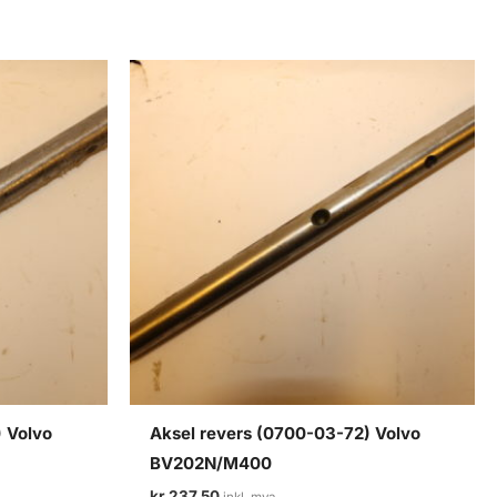
) Volvo
Aksel revers (0700-03-72) Volvo
BV202N/M400
kr
237,50