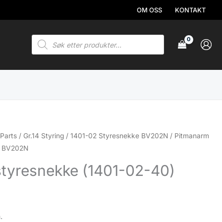
OM OSS
KONTAKT
Products
search
Parts
/
Gr.14 Styring
/
1401-02 Styresnekke BV202N
/ Pitmanarm
) BV202N
tyresnekke (1401-02-40)
.