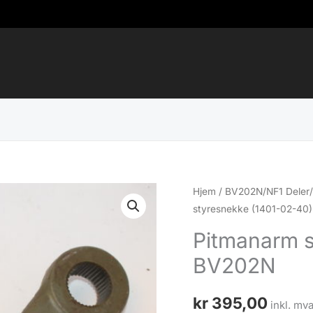
Hjem
/
BV202N/NF1 Deler/
styresnekke (1401-02-40
Pitmanarm s
BV202N
kr
395,00
inkl. mva