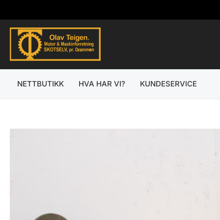
Hopp
rett
til
innholdet
NETTBUTIKK
HVA HAR VI?
KUNDESERVICE