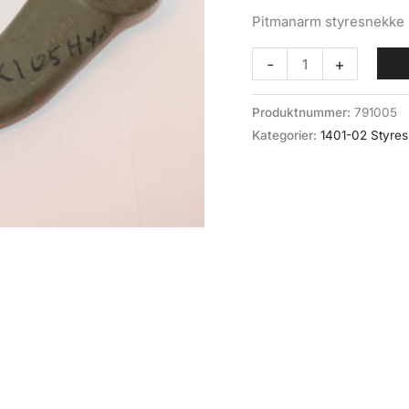
Pitmanarm styresnekke
Pitmanarm
-
+
styresnekke
(1401-
Produktnummer:
791005
02-
Kategorier:
1401-02 Styre
40)
BV202N
antall