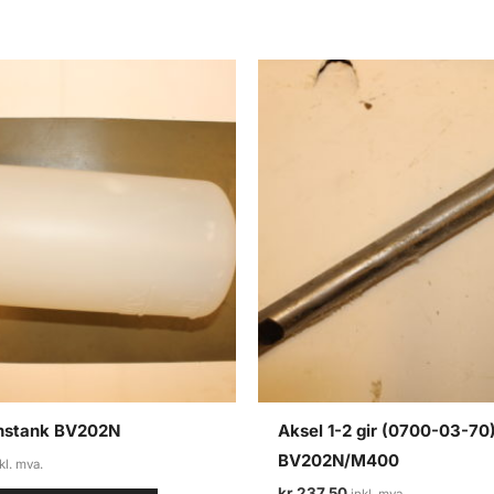
nstank BV202N
Aksel 1-2 gir (0700-03-70
BV202N/M400
kr
237,50